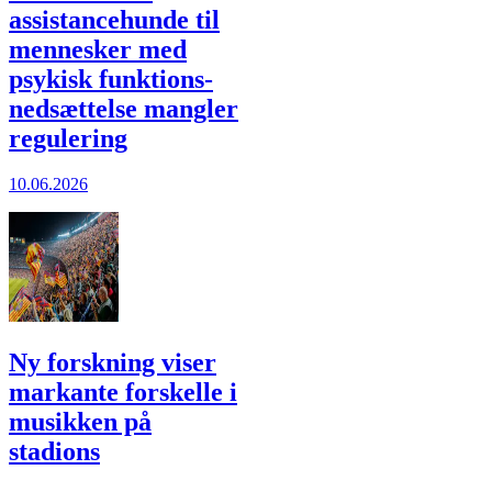
assistance­hunde til
mennesker med
psykisk funktions­
nedsættelse mangler
regulering
10.06.2026
Ny forskning viser
markante forskelle i
musikken på
stadions