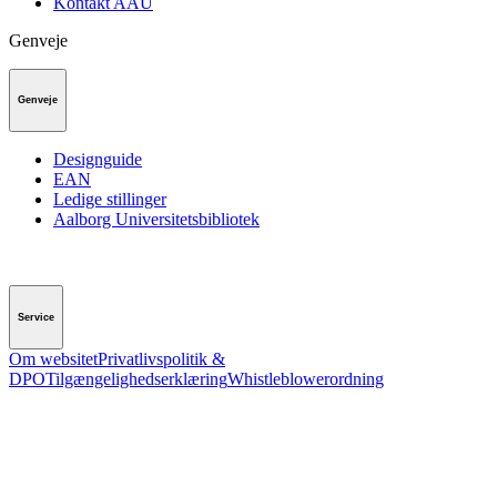
Kontakt AAU
Genveje
Genveje
Designguide
EAN
Ledige stillinger
Aalborg Universitetsbibliotek
Service
Om websitet
Privatlivspolitik &
DPO
Tilgængelighedserklæring
Whistleblowerordning