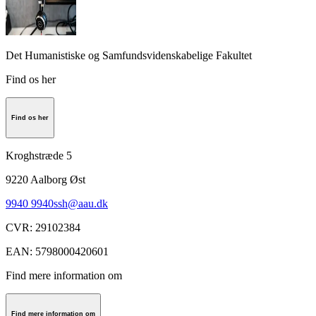
Det Humanistiske og Samfundsvidenskabelige Fakultet
Find os her
Find os her
Kroghstræde 5
9220
Aalborg Øst
9940 9940
ssh@aau.dk
CVR
:
29102384
EAN
:
5798000420601
Find mere information om
Find mere information om