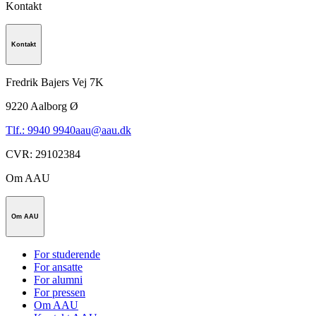
Kontakt
Kontakt
Fredrik Bajers Vej 7K
9220
Aalborg Ø
Tlf.: 9940 9940
aau@aau.dk
CVR
:
29102384
Om AAU
Om AAU
For studerende
For ansatte
For alumni
For pressen
Om AAU