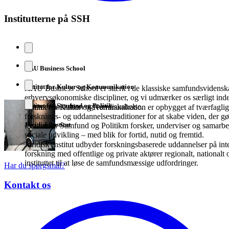
Institutterne på SSH
AAU Business School
Institut for Kultur og Kommunikation
AAU Business School er stærk i de klassiske samfundsvidens
erhvervsøkonomiske discipliner, og vi udmærker os særligt inde
Institut for Samfund og Politik
commercialization og værdiskabelse.
Institut for Kultur og Kommunikation er opbygget af tværfaglig
forsknings- og uddannelsestraditioner for at skabe viden, der g
Juridisk Institut
Institut for Samfund og Politikm forsker, underviser og samarb
sociale udvikling – med blik for fortid, nutid og fremtid.
Juridisk Institut udbyder forskningsbaserede uddannelser på int
forskning med offentlige og private aktører regionalt, nationalt 
instituttet til at løse de samfundsmæssige udfordringer.
Har du spørgsmål?
Kontakt os